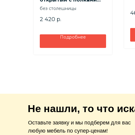
0,4м 4с0 серия 2
без столешницы
4
2 420
р.
Подробнее
Не нашли, то что ис
Оставьте заявку и мы подберем для вас
любую мебель по супер-ценам!