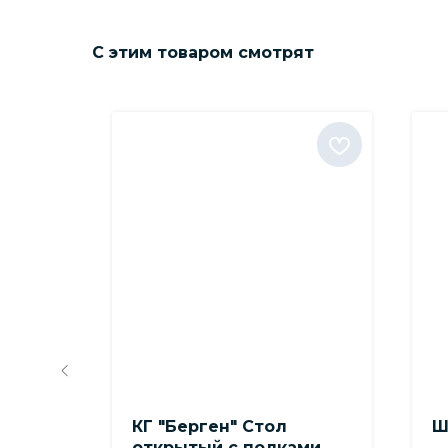
С этим товаром смотрят
КГ "Берген" Стол
Ш
етлый
открытый с полками