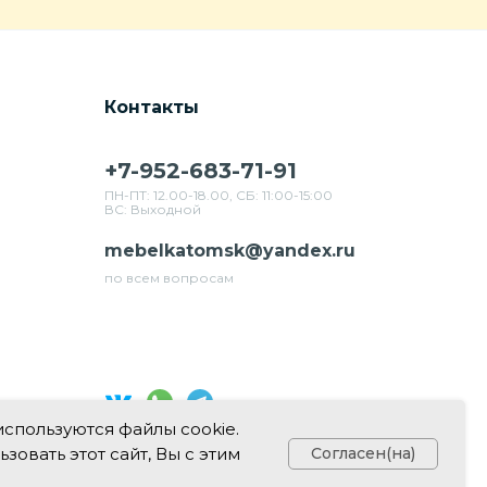
Контакты
+7-952-683-71-91
ПН-ПТ: 12.00-18.00, СБ: 11:00-15:00
ВС: Выходной
mebelkatomsk@yandex.ru
по всем вопросам
используются файлы cookie.
Свяжитесь с нами в соц. сетях
овать этот сайт, Вы с этим
Согласен(на)