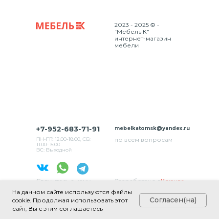
2023 - 2025 © -
"Мебель К"
интернет-магазин
мебели
+7-952-683-71-91
mebelkatomsk@yandex.ru
ПН-ПТ: 12.00-18.00, СБ:
по всем вопросам
11:00-15:00
ВС: Выходной
Свяжитесь с нами
Разработано в
Клюква
в соц. сетях
На данном сайте используются файлы
Согласен(на)
cookie. Продолжая использовать этот
сайт, Вы с этим соглашаетесь