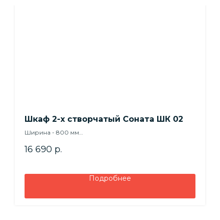
Шкаф 2-х створчатый Соната ШК 02
Ширина - 800 мм
Высота - 2100 мм
16 690
р.
Глубина - 460 мм
Подробнее