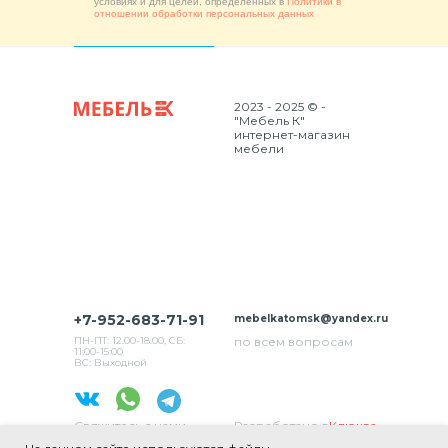
условиях и для целей, определенных в
Политики в
отношении обработки персональных данных
2023 - 2025 © -
"Мебель К"
интернет-магазин
мебели
+7-952-683-71-91
mebelkatomsk@yandex.ru
ПН-ПТ: 12.00-18.00, СБ:
по всем вопросам
11:00-15:00
ВС: Выходной
Свяжитесь с нами
Разработано в
Клюква
в соц. сетях