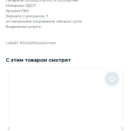
Габариты 1100(Ш) х 400(Г) х 2200(В) мм.
Материал ЛДСП.
Кромка ПВХ.
Зеркало с рисунком. Т
ип механизма открывания створки: купе.
Выдвижная штанга.
LxWxH: 1100x2200x400 mm
С этим товаром смотрят