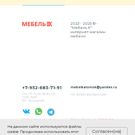
2023 - 2025 © -
"Мебель К"
интернет-магазин
мебели
+7-952-683-71-91
mebelkatomsk@yandex.ru
ПН-ПТ: 12.00-18.00, СБ:
по всем вопросам
11:00-15:00
ВС: Выходной
Свяжитесь с нами
Разработано в
Клюква
в соц. сетях
На данном сайте используются файлы
Согласен(на)
cookie. Продолжая использовать этот