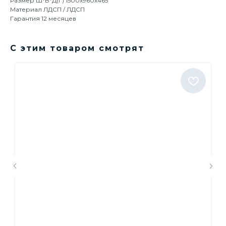
Размер Ш*В*Д(Г) 1500х960х465
Материал ЛДСП / ЛДСП
Гарантия 12 месяцев
С этим товаром смотрят