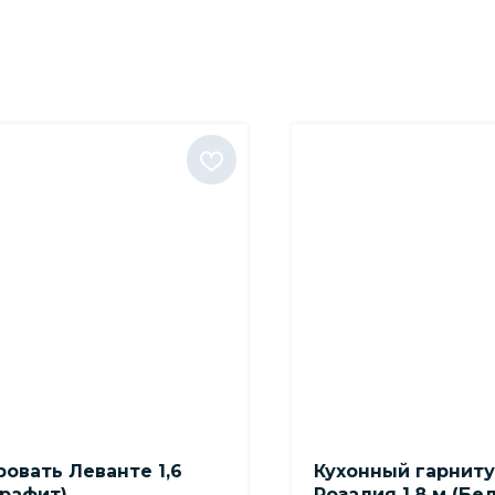
ровать Леванте 1,6
Кухонный гарнит
Графит)
Розалия 1,8 м (Бе