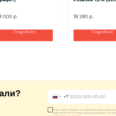
Дуб крафт золото
8 000
р.
18 280
р.
Подробнее
Подробнее
кали?
+7
Я даю свое согласие на обработку моих персона
года №152-ФЗ «О персональных данных», на усл
персональных данных