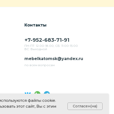
Контакты
+7-952-683-71-91
ПН-ПТ: 12.00-18.00, СБ: 11:00-15:00
ВС: Выходной
mebelkatomsk@yandex.ru
по всем вопросам
используются файлы cookie.
Свяжитесь с нами в соц. сетях
овать этот сайт, Вы с этим
Согласен(на)