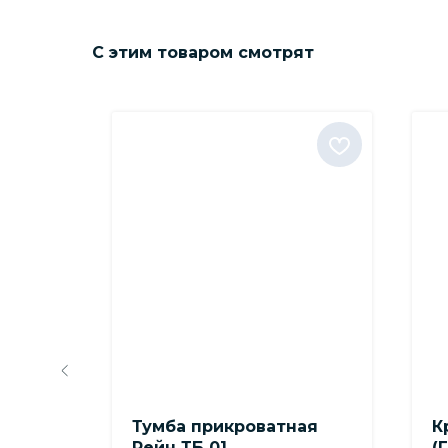
С этим товаром смотрят
02
Тумба прикроватная
К
Рейн ТБ 01
(