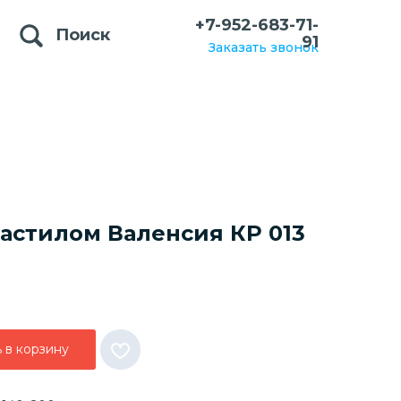
+7-952-683-71-
Поиск
91
Заказать звонок
настилом Валенсия КР 013
 в корзину