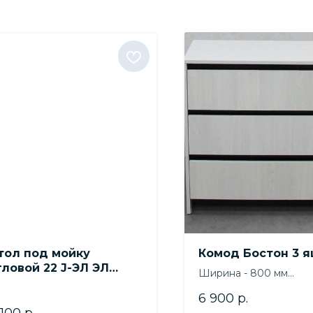
тол под мойку
Комод Бостон 3 
гловой 22 J-ЭЛ ЭЛ
Ширина - 800 мм
10ус1) Этна Эндгрейн
Высота - 776 мм
ак, FI
6 900
р.
Глубина - 460 мм