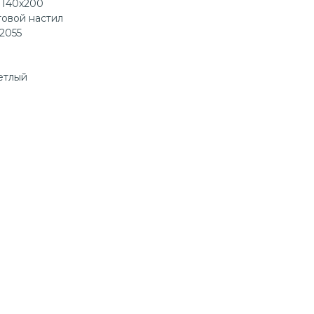
 140х200
товой настил
2055
етлый