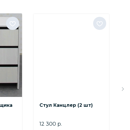
ящика
Стул Канцлер (2 шт)
Ш
(
Ш
12 300
р.
В