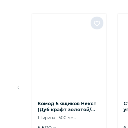
и
Комод 5 ящиков Некст
С
(Дуб крафт золотой/
у
Белый)
(
Ширина - 500 мм
Л
Высота - 1040 мм