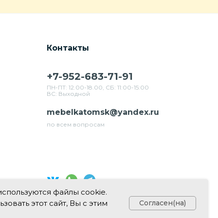
Контакты
+7-952-683-71-91
ПН-ПТ: 12.00-18.00, СБ: 11:00-15:00
ВС: Выходной
mebelkatomsk@yandex.ru
по всем вопросам
используются файлы cookie.
Свяжитесь с нами в соц. сетях
овать этот сайт, Вы с этим
Согласен(на)