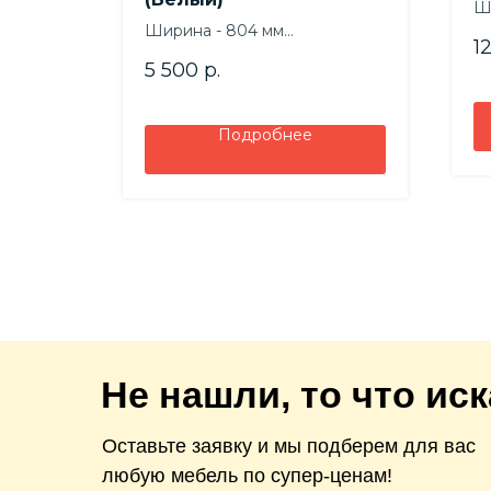
Ш
Ширина - 804 мм
В
1
Высота - 990 мм
Гл
5 500
р.
Глубина - 404 мм
Подробнее
Не нашли, то что ис
Оставьте заявку и мы подберем для вас
любую мебель по супер-ценам!