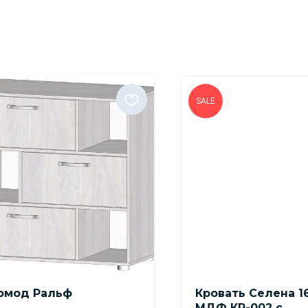
SALE
омод Ральф
Кровать Селена 1
МДФ КР-002 с