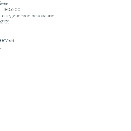
бель
 - 160х200
ртопедическое основание
х2135
светлый
ц