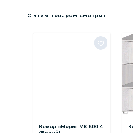
С этим товаром смотрят
евый
Комод «Мори» МК 800.4
К
(Белый)