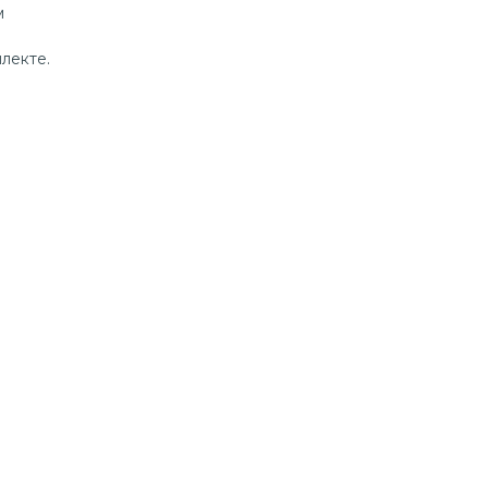
м
лекте.