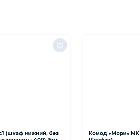
с1 (шкаф нижний, без
Комод «Мори» МК 
толешницы 400) Этна
(Графит)