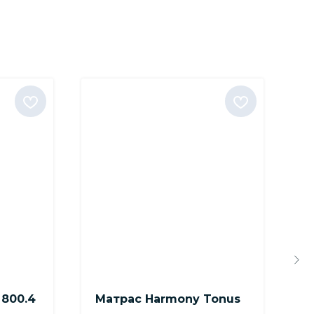
800.4
Матрас Harmony Tonus
К
"