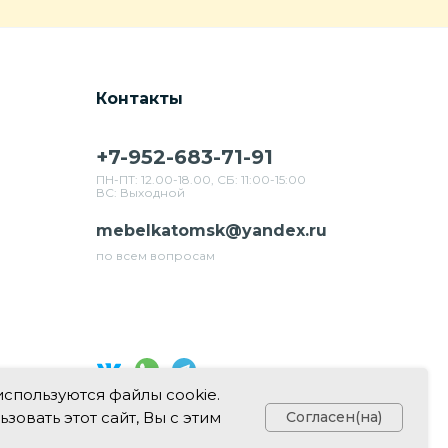
Контакты
+7-952-683-71-91
ПН-ПТ: 12.00-18.00, СБ: 11:00-15:00
ВС: Выходной
mebelkatomsk@yandex.ru
по всем вопросам
используются файлы cookie.
Свяжитесь с нами в соц. сетях
овать этот сайт, Вы с этим
Согласен(на)