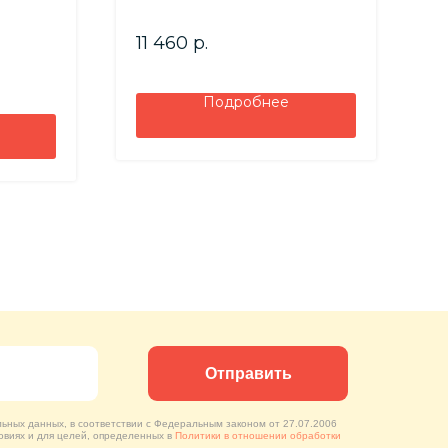
с
11 460
р.
2
Подробнее
Отправить
льных данных, в соответствии с Федеральным законом от 27.07.2006
овиях и для целей, определенных в
Политики в отношении обработки