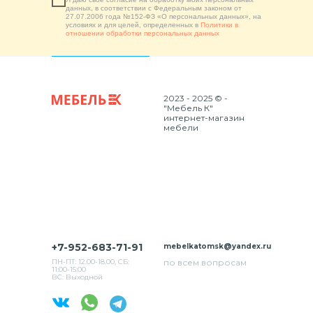
данных, в соответствии с Федеральным законом от
27.07.2006 года №152-ФЗ «О персональных данных», на
условиях и для целей, определенных в
Политики в
отношении обработки персональных данных
2023 - 2025 © -
"Мебель К"
интернет-магазин
мебели
+7-952-683-71-91
mebelkatomsk@yandex.ru
ПН-ПТ: 12.00-18.00, СБ:
по всем вопросам
11:00-15:00
ВС: Выходной