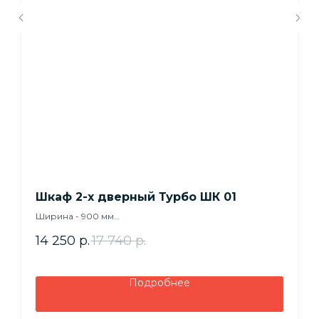
Шкаф 2-х дверный Турбо ШК 01
Ширина - 900 мм
Высота - 2000 мм
14 250
р.
17 740
р.
Глубина - 500 мм
Подробнее