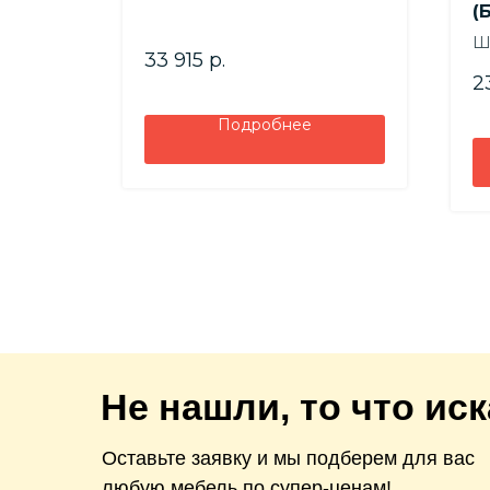
(
Ш
33 915
р.
Вы
2
Гл
Подробнее
Не нашли, то что ис
Оставьте заявку и мы подберем для вас
любую мебель по супер-ценам!