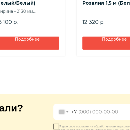
Белый/Белый)
Розалия 1,5 м (Бе
Цемент)
ирина - 2130 мм
сота - 1800 мм
3 100
р.
12 320
р.
убина - 350 мм
Подробнее
Подробнее
кали?
+7
Я даю свое согласие на обработку моих персона
года №152-ФЗ «О персональных данных», на усл