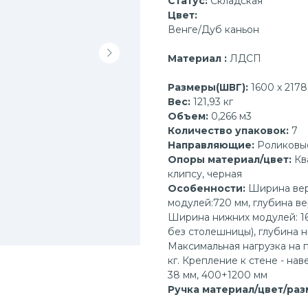
Статус:
Складская
Цвет:
Венге/Дуб каньон
Материал :
ЛДСП
Размеры(ШВГ):
1600 x 2178
Вес:
121,93 кг
Объем:
0,266 м3
Количество упаковок:
7
Направляющие:
Роликовые
Опоры материал/цвет:
Кв
клипсу, черная
Особенности:
Ширина вер
модулей:720 мм, глубина ве
Ширина нижних модулей: 16
без столешницы), глубина н
Максимальная нагрузка на по
кг. Крепление к стене - на
38 мм, 400+1200 мм
Ручка материал/цвет/раз