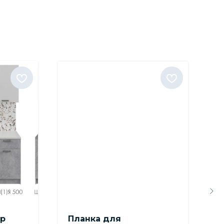
ур
Планка для
К