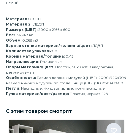
Белый
Материал :
ЛДСП
Материал 2 :
ЛДСП
Размеры(ШВГ):
2000 x 2166 x 600
Вес:
136,748 кг
Объем:
0,268 м3
Задняя стенка материал/толщина/цвет:
ЛДВП
Количество упаковок:
10
Кромка материал/толщина:
0,45
Направляющие:
Роликовые
Опоры материал/цвет:
Пластик, 50х50х100 квадратная,
регулируемая
Особенности:
Размер верхних модулей (ШВГ): 2000х720х304.
Размер нижних модулей по столешнице (ШВГ): 1600х846х600
Петли:
Накладные, 4-х шарнирные, полунакладные
Ручка материал/цвет/размер:
Пластик, черная, 128
С этим товаром смотрят