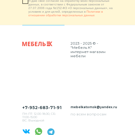
Я даю свое согласие на обработку моих персональных
данных, в соответствии с Федеральным законом от
27.07.2006 года №152-ФЗ «О персональных данных», на
условиях и для целей, определенных в
Политики в
отношении обработки персональных данных
2023 - 2025 © -
"Мебель К"
интернет-магазин
мебели
+7-952-683-71-91
mebelkatomsk@yandex.ru
ПН-ПТ: 12.00-18.00, СБ:
по всем вопросам
11:00-15:00
ВС: Выходной