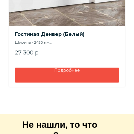
Гостиная Денвер (Белый)
Ширина - 2450 мм
Высота - 1860 мм
27 300
р.
Глубина -470 мм
Подробнее
Не нашли, то что