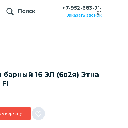
+7-952-683-71-
Поиск
91
Заказать звонок
барный 16 ЭЛ (6в2я) Этна
 FI
 в корзину