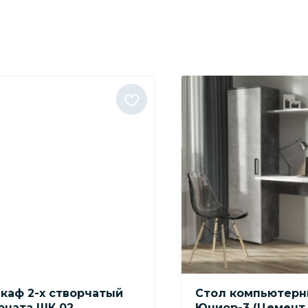
каф 2-х створчатый
Стол компьютер
оната ШК 02
Юниор-3 (Цемент