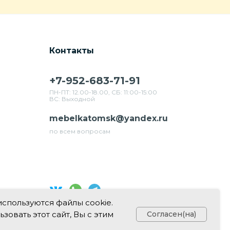
Контакты
+7-952-683-71-91
ПН-ПТ: 12.00-18.00, СБ: 11:00-15:00
ВС: Выходной
mebelkatomsk@yandex.ru
по всем вопросам
используются файлы cookie.
Свяжитесь с нами в соц. сетях
овать этот сайт, Вы с этим
Согласен(на)