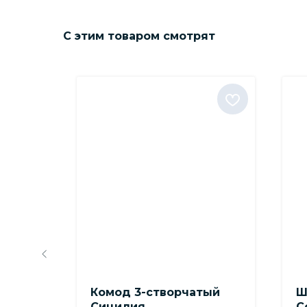
С этим товаром смотрят
щика
Комод 3-створчатый
Ш
Сицилия
С