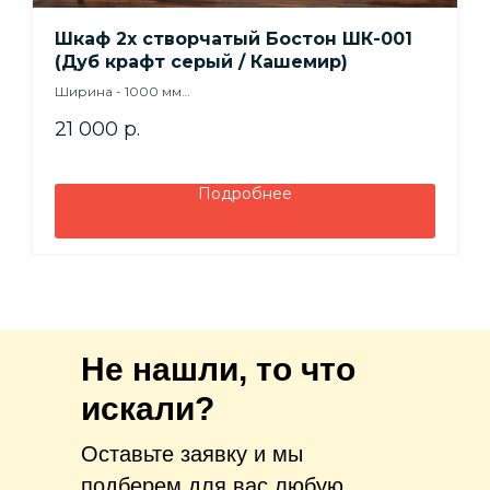
Шкаф 2х створчатый Бостон ШК-001
(Дуб крафт серый / Кашемир)
Ширина - 1000 мм
Высота - 2360 мм
21 000
р.
Глубина - 510 мм
Подробнее
Не нашли, то что
искали?
Оставьте заявку и мы
подберем для вас любую