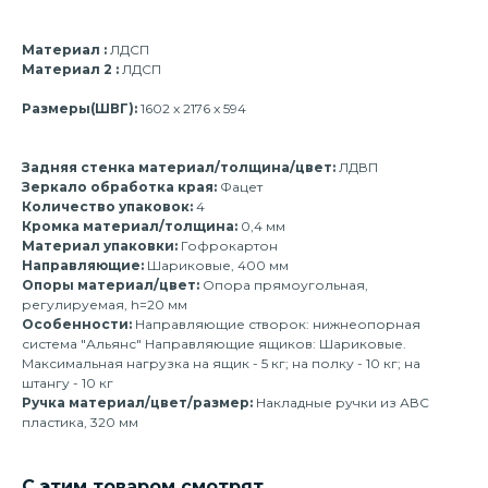
Материал :
ЛДСП
Материал 2 :
ЛДСП
Размеры(ШВГ):
1602 x 2176 x 594
Задняя стенка материал/толщина/цвет:
ЛДВП
Зеркало обработка края:
Фацет
Количество упаковок:
4
Кромка материал/толщина:
0,4 мм
Материал упаковки:
Гофрокартон
Направляющие:
Шариковые, 400 мм
Опоры материал/цвет:
Опора прямоугольная,
регулируемая, h=20 мм
Особенности:
Направляющие створок: нижнеопорная
система "Альянс" Направляющие ящиков: Шариковые.
Максимальная нагрузка на ящик - 5 кг; на полку - 10 кг; на
штангу - 10 кг
Ручка материал/цвет/размер:
Накладные ручки из АВС
пластика, 320 мм
С этим товаром смотрят