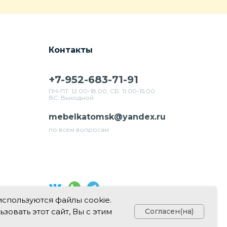
Контакты
+7-952-683-71-91
ПН-ПТ: 12.00-18.00, СБ: 11:00-15:00
ВС: Выходной
mebelkatomsk@yandex.ru
по всем вопросам
используются файлы cookie.
Свяжитесь с нами в соц. сетях
овать этот сайт, Вы с этим
Согласен(на)