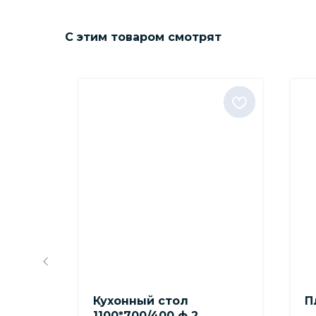
С этим товаром смотрят
Кухонный стол
П
м
1100*700/400 ф 2