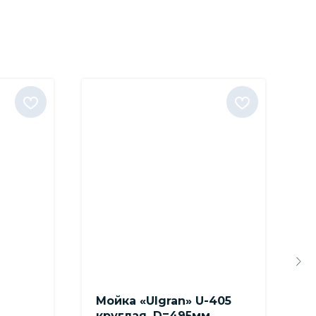
Мойка «Ulgran» U-405
К
круглая, D=495мм
б