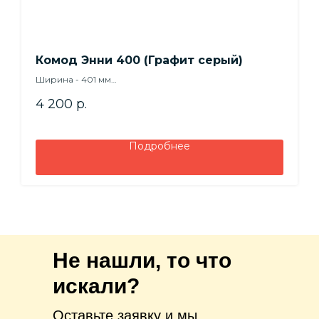
Комод Энни 400 (Графит серый)
Ширина - 401 мм
Высота - 950 мм
4 200
р.
Глубина - 400 мм
Подробнее
Не нашли, то что
искали?
Оставьте заявку и мы