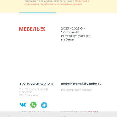
условиях и для целей, определенных в
Политики в
отношении обработки персональных данных
2023 - 2025 © -
"Мебель К"
интернет-магазин
мебели
+7-952-683-71-91
mebelkatomsk@yandex.ru
ПН-ПТ: 12.00-18.00, СБ:
по всем вопросам
11:00-15:00
ВС: Выходной
Свяжитесь с нами
Разработано в
Клюква
в соц. сетях