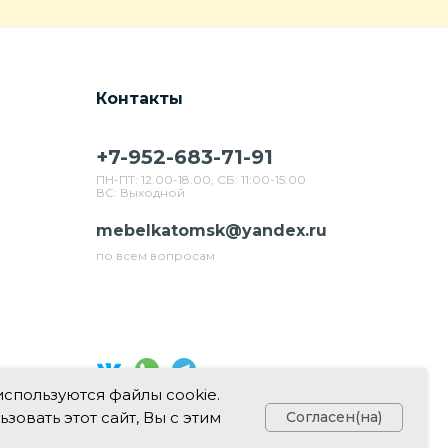
Контакты
+7-952-683-71-91
ПН-ПТ: 12.00-18.00, СБ: 11:00-15:00
ВС: Выходной
mebelkatomsk@yandex.ru
по всем вопросам
используются файлы cookie.
Свяжитесь с нами в соц. сетях
овать этот сайт, Вы с этим
Согласен(на)