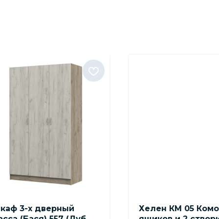
каф 3-х дверный
Хелен КМ 05 Комо
асса (Бася) 557 (Дуб
ящиков и 2 створ