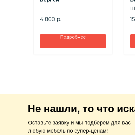
к
Ш
б
В
4 860
р.
1
Гл
Подробнее
Не нашли, то что ис
Оставьте заявку и мы подберем для вас
любую мебель по супер-ценам!